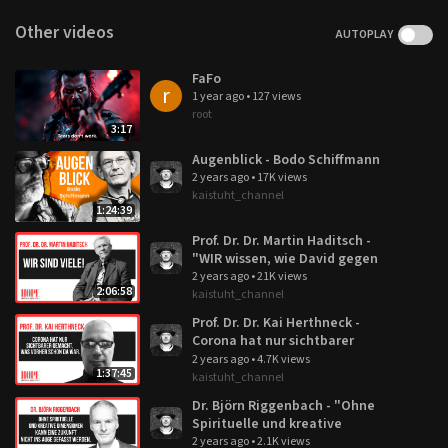
Other videos
AUTOPLAY
FaFo
r
1 year ago
•
127 views
root
3:17
Augenblick - Bodo Schiffmann
2 years ago
•
17K views
kaistuht_channel
1:24:39
Prof. Dr. Dr. Martin Haditsch -
"WIR wissen, wie David gegen
Goliath ausgeht."
2 years ago
•
21K views
2:06:58
kaistuht_channel
Prof. Dr. Dr. Kai Herthneck -
Corona hat nur sichtbarer
gemacht, was vorher schon da
2 years ago
•
4.7K views
1:37:45
war.
kaistuht_channel
Dr. Björn Riggenbach - "Ohne
Spirituelle und kreative
Dimensionen, kann eine
2 years ago
•
2.1K views