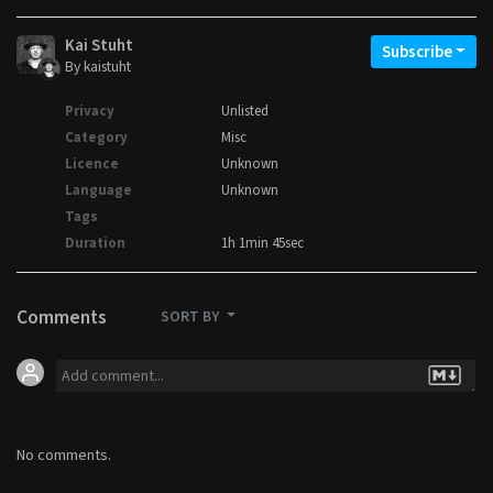
Kai Stuht
Subscribe
By kaistuht
Privacy
Unlisted
Category
Misc
Licence
Unknown
Language
Unknown
Tags
Duration
1h 1min 45sec
Comments
SORT BY
No comments.